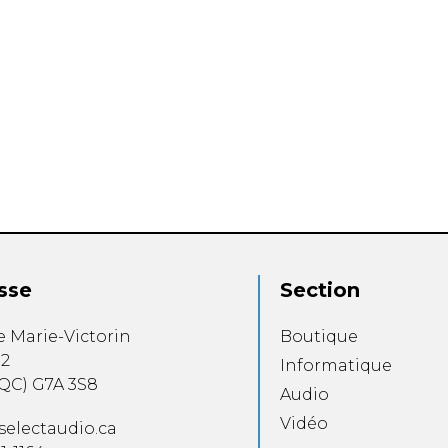
sse
Section
e Marie-Victorin
Boutique
12
Informatique
QC
)
G7A 3S8
Audio
Vidéo
selectaudio.ca