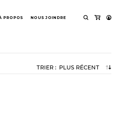
À PROPOS
NOUS JOINDRE
CONNEXION
INSCRIPTION
ATEUR
ÉCOUTEURS
TRIER :
r
Casque Audio (Bluetooth)
Casque Audio (Filaire)
Casque Audio (Sans-Fil)
Intraoculaire (Filaire)
Intraoculaire (Sans-Fil)