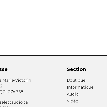
sse
Section
e Marie-Victorin
Boutique
12
Informatique
QC
)
G7A 3S8
Audio
Vidéo
selectaudio.ca