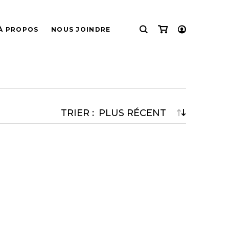
À PROPOS
NOUS JOINDRE
CONNEXION
INSCRIPTION
ATEUR
ÉCOUTEURS
TRIER :
r
Casque Audio (Bluetooth)
Casque Audio (Filaire)
Casque Audio (Sans-Fil)
Intraoculaire (Filaire)
Intraoculaire (Sans-Fil)