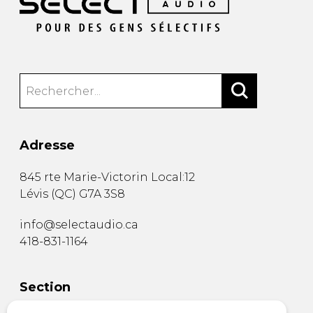
Adresse
845 rte Marie-Victorin Local:12
Lévis
(
QC
)
G7A 3S8
info@selectaudio.ca
418-831-1164
Section