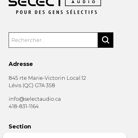
Adresse
845 rte Marie-Victorin Local:12
Lévis
(
QC
)
G7A 3S8
info@selectaudio.ca
418-831-1164
Section