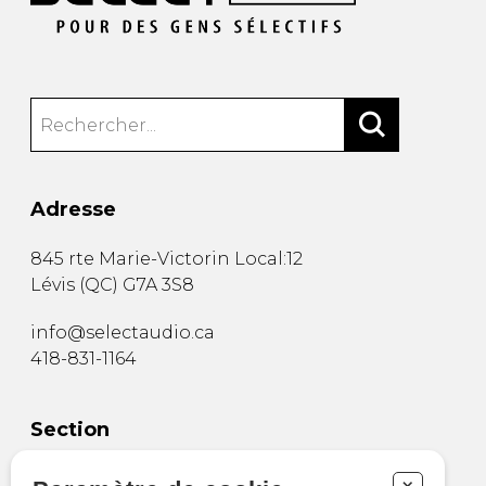
Adresse
845 rte Marie-Victorin Local:12
Lévis
(
QC
)
G7A 3S8
info@selectaudio.ca
418-831-1164
Section
Boutique