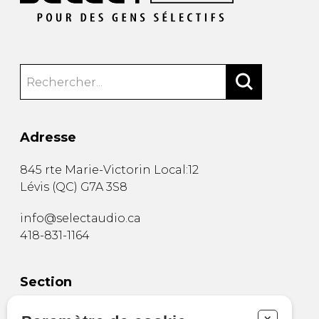
Adresse
845 rte Marie-Victorin Local:12
Lévis
(
QC
)
G7A 3S8
info@selectaudio.ca
418-831-1164
Section
Boutique